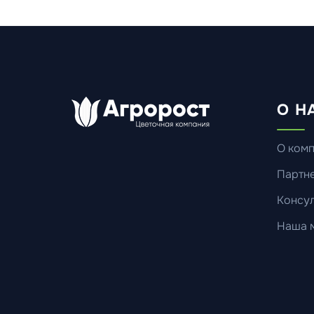
О Н
О ком
Партн
Консул
Наша 