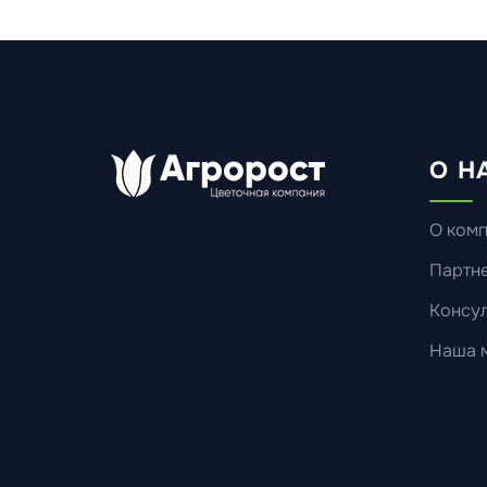
О Н
О ком
Партн
Консул
Наша 