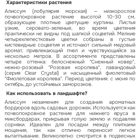
Характеристики растения
Алиссум (лобулярия морская) — низкорослое
почвопокровное растение высотой 10-30 см,
образующее плотные цветущие куртины. Листья
узкие, серовато-зеленые, во время цветения
практически не видны под шапкой соцветий. Мелкие
четырехлепестковые цветки собраны в густые
кистевидные соцветия и источают сильный медовый
аромат, привлекающий пчел и чувствующийся за
несколько метров. В ассортименте представлены
четыре оттенка: белоснежный "Снежный ковер",
нежно-розовый "Розовая королева", лавандовый
(серия Clear Crystal) и насыщенный фиолетовый
"Фиолетовая королева". Период цветения: с июня по
октябрь, до устойчивых заморозков.
Как использовать в ландшафте?
Алиссум незаменим для создания ароматных
бордюров вдоль садовых дорожек. Используется как
почвопокровное растение для нижнего яруса в
миксбордерах, прикрывая голую землю и подавляя
сорняки. Идеален для посадки между плитками
мощения, так как отлично переносит легкое
вытаптывание. Великолепно смотрится в подвесных