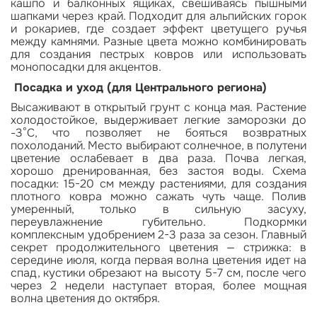
кашпо и балконных ящиках, свешиваясь пышными
шапками через край. Подходит для альпийских горок
и рокариев, где создает эффект цветущего ручья
между камнями. Разные цвета можно комбинировать
для создания пестрых ковров или использовать
монопосадки для акцентов.
Посадка и уход (для Центрального региона)
Высаживают в открытый грунт с конца мая. Растение
холодостойкое, выдерживает легкие заморозки до
-3°C, что позволяет не бояться возвратных
похолоданий. Место выбирают солнечное, в полутени
цветение ослабевает в два раза. Почва легкая,
хорошо дренированная, без застоя воды. Схема
посадки: 15-20 см между растениями, для создания
плотного ковра можно сажать чуть чаще. Полив
умеренный, только в сильную засуху,
переувлажнение губительно. Подкормки
комплексным удобрением 2-3 раза за сезон. Главный
секрет продолжительного цветения — стрижка: в
середине июля, когда первая волна цветения идет на
спад, кустики обрезают на высоту 5-7 см, после чего
через 2 недели наступает вторая, более мощная
волна цветения до октября.