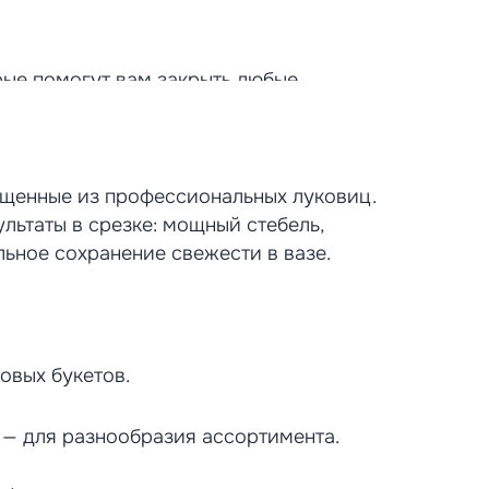
рые помогут вам закрыть любые
пок срезки до готовых корпоративных
ащенные из профессиональных луковиц.
льтаты в срезке: мощный стебель,
 получаете свежесрезанные цветы с
льное сохранение свежести в вазе.
и или составлению букетов.
сотрудниц и партнёров. Работаем с
змерную сетку от 3 до 25 цветов и
овых букетов.
укетов.
 — для разнообразия ассортимента.
ку точно в срок.