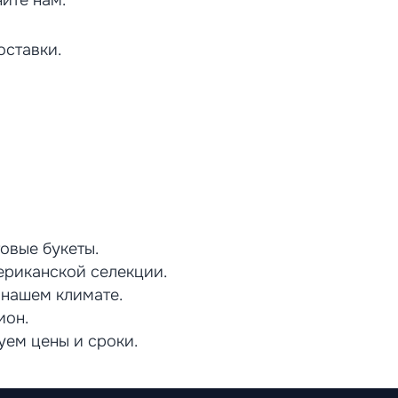
ите нам.
оставки.
овые букеты.
ериканской селекции.
 нашем климате.
ион.
уем цены и сроки.