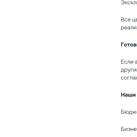
Экскл
Все ц
реали
Готов
Если 
други
согла
Наши 
Бюдже
Бизне