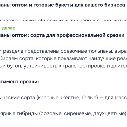
аны оптом и готовые букеты для вашего бизнеса
й категории мы объединили два направления, кото
бности, связанные с тюльпанами — от оптовых заку
 далее
аны оптом: сорта для профессиональной срезки
ий.
м разделе представлены срезочные тюльпаны, выр
птовых покупателей:
бираем сорта, которые показывают наилучшие резу
агаем срезочные тюльпаны популярных сортов. Вы
ый бутон, устойчивость к транспортировке и длите
ым стеблем и ярким бутоном, готовые к реализаци
тимент срезки:
орпоративных клиентов:
маем заказы на готовые букеты для поздравления 
изациями по безналичному расчёту. Предлагаем ра
ические сорта (красные, жёлтые, белые) — для масс
е — от бюджетных вариантов до презентационных б
ярные гибриды (розовые, сиреневые, двухцветные)
рантируем свежесть, аккуратную упаковку и достав