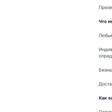
Презе
Что м
Любые
Индив
опред
Безна
Доста
Как з