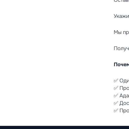
Остав
Укажи
Мы пр
Получ
Почем
✅ Оди
✅ Про
✅ Ада
✅ Дос
✅ Про