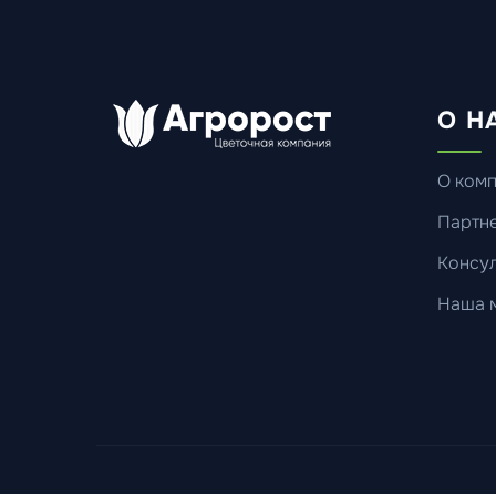
О Н
О ком
Партн
Консул
Наша 