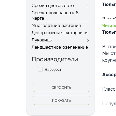
Тюльп
Срезка цветов лето
Срезка тюльпанов к 8
марта
В это
Многолетние растения
потре
Читать
Тюльп
решен
Декоративные кустарники
Луковицы
В это
Для о
Ландшафтное озеленение
Мы от
Предл
Производители
крупн
длинн
Агророст
Ассор
Для к
Прини
СБРОСИТЬ
орган
Класс
больш
ПОКАЗАТЬ
Попул
Мы га